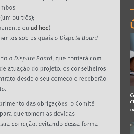
 ambos;
(um ou três);
manente ou
ad hoc
);
mentos sob os quais o
Dispute Board
ído o
Dispute Board
, que contará com
 de atuação do projeto, os conselheiros
ontrato desde o seu começo e receberão
to.
C
c
primento das obrigações, o Comitê
18
 para que tomem as devidas
a sua correção, evitando dessa forma