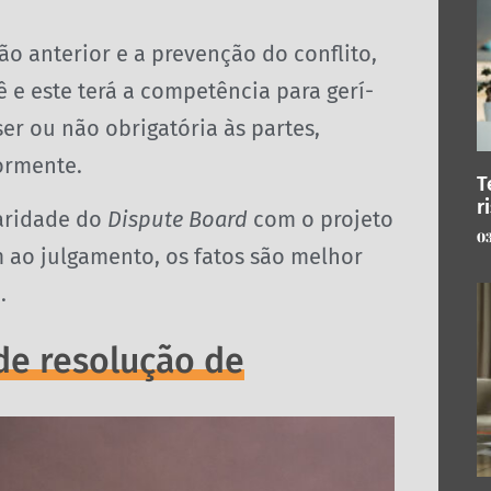
ão anterior e a prevenção do conflito,
 e este terá a competência para gerí-
er ou não obrigatória às partes,
ormente.
T
r
aridade do
Dispute Board
com o projeto
0
 ao julgamento, os fatos são melhor
.
de resolução de