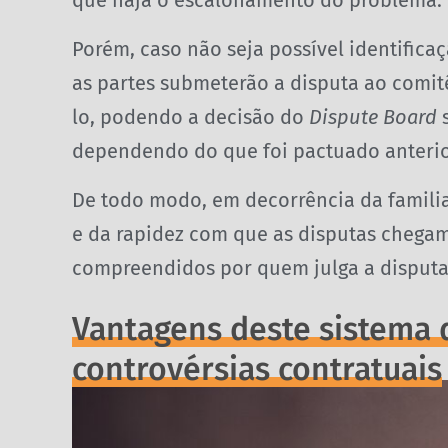
que haja o escalonamento do problema.
Porém, caso não seja possível identificaç
as partes submeterão a disputa ao comitê
lo, podendo a decisão do
Dispute Board
s
dependendo do que foi pactuado anteri
De todo modo, em decorrência da famili
e da rapidez com que as disputas chegam
compreendidos por quem julga a disputa
Vantagens deste sistema 
controvérsias contratuais