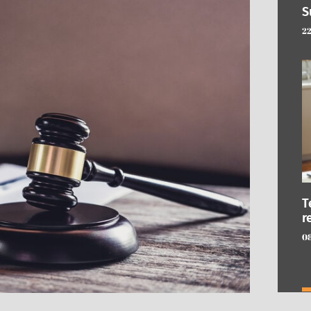
S
22
T
r
08