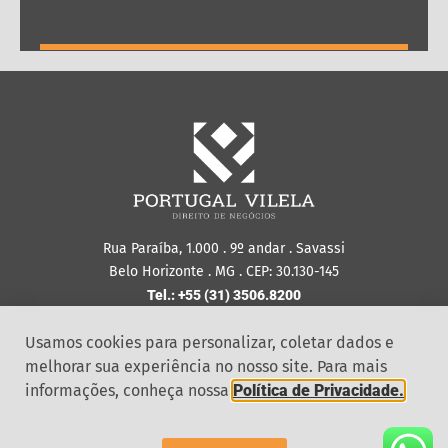
Rua Paraíba, 1.000 . 9º andar . Savassi
Belo Horizonte . MG . CEP: 30.130-145
Tel.: +55 (31) 3506.8200
Política de
Ouvidoria
Segurança da
Usamos cookies para personalizar, coletar dados e
Privacidade
Informação
melhorar sua experiência no nosso site. Para mais
informações, conheça nossa
Política de Privacidade.