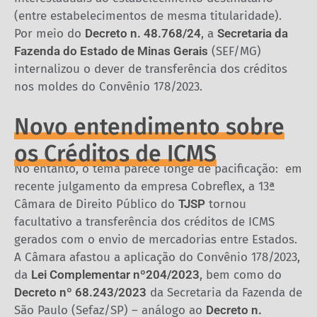
(entre estabelecimentos de mesma titularidade).
Por meio do
Decreto n. 48.768/24
, a
Secretaria da
Fazenda do Estado de Minas Gerais
(SEF/MG)
internalizou o dever de transferência dos créditos
nos moldes do Convênio 178/2023.
Novo entendimento sobre
os Créditos de ICMS
No entanto, o tema parece longe de pacificação: em
recente julgamento da empresa Cobreflex, a 13ª
Câmara de Direito Público do
TJSP
tornou
facultativo a transferência dos créditos de ICMS
gerados com o envio de mercadorias entre Estados.
A Câmara afastou a aplicação do Convênio 178/2023,
da
Lei Complementar nº204/2023
, bem como do
Decreto nº 68.243/2023
da Secretaria da Fazenda de
São Paulo (Sefaz/SP) – análogo ao
Decreto n.