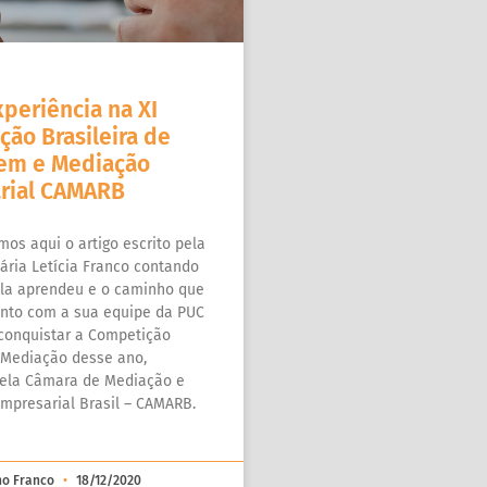
periência na XI
ão Brasileira de
gem e Mediação
rial CAMARB
os aqui o artigo escrito pela
ária Letícia Franco contando
ela aprendeu e o caminho que
unto com a sua equipe da PUC
 conquistar a Competição
 Mediação desse ano,
ela Câmara de Mediação e
mpresarial Brasil – CAMARB.
lho Franco
18/12/2020