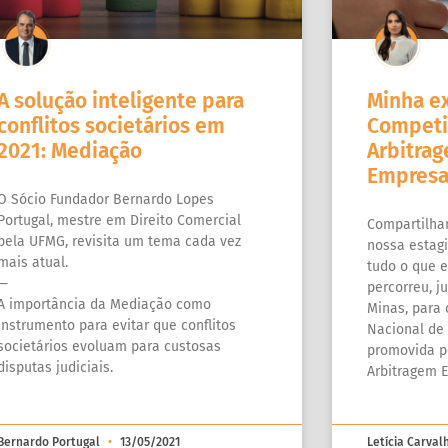
A solução inteligente para
Minha ex
conflitos societários em
Competiç
2021: Mediação
Arbitra
Empresa
O Sócio Fundador Bernardo Lopes
Portugal, mestre em Direito Comercial
Compartilham
pela UFMG, revisita um tema cada vez
nossa estagi
mais atual.
tudo o que 
—
percorreu, j
A importância da Mediação como
Minas, para
instrumento para evitar que conflitos
Nacional de
societários evoluam para custosas
promovida p
disputas judiciais.
Arbitragem E
Bernardo Portugal
13/05/2021
Letícia Carva