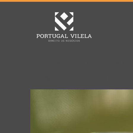
Tag:
beneficio eme
O Novo Programa Emerg