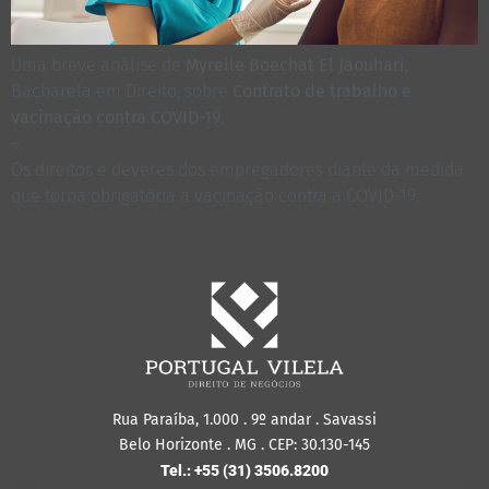
Uma breve análise de
Myrelle Boechat El Jaouhari
,
Bacharela em Direito, sobre
Contrato de trabalho e
vacinação contra COVID-19
.
–
Os direitos e deveres dos empregadores diante da medida
que torna obrigatória a vacinação contra a COVID-19.
Rua Paraíba, 1.000 . 9º andar . Savassi
Belo Horizonte . MG . CEP: 30.130-145
Tel.: +55 (31) 3506.8200