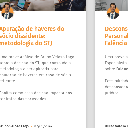
Apuração de haveres do
Descons
sócio dissidente:
Personal
metodologia do STJ
Falência
Uma breve análise de Bruno Veloso Lago
Uma breve a
sobre a decisão do STJ que consolida a
Especialist
metodologia a ser aplicada para
sobre
Falênc
apuração de haveres em caso de sócio
–
retirante.
Possibilidad
—
desconsider
Confira como essa decisão impacta nos
jurídica.
contratos das sociedades.
Bruno Veloso Lago
07/05/2024
Bruno Veloso