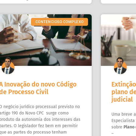
CONTENCIOSO COMPLEXO
A Inovação do novo Código
Extinção
de Processo Civil
plano d
judicial
O negócio jurídico processual previsto no
artigo 190 do Novo CPC surge como
Uma breve a
produto da autonomia dos interesses das
Especialista
partes. O legislador fez bem em permitir
sobre
Plano 
que as partes do processo tenham
–