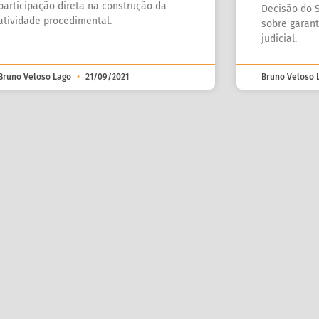
participação direta na construção da
Decisão do S
atividade procedimental.
sobre garan
judicial.
Bruno Veloso Lago
21/09/2021
Bruno Veloso